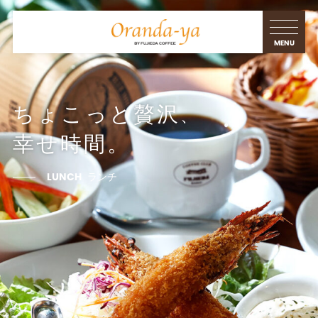
ちょこっと贅沢
、
、
、
、
、
、
幸せ時間。
MORNING
LUNCH
CAFE TIME
DINNER
MORNING
LUNCH
ランチ
ランチ
ディナー
モーニング
モーニング
カフェタイム